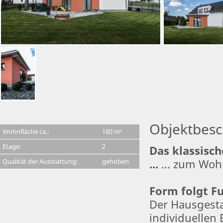
Objektbesc
Wohnfläche ca.:
180 m²
Etage:
2
Das klassisc
Qualität der Ausstattung:
gehoben
...
... zum Woh
Form folgt F
Der Hausgesta
individuellen