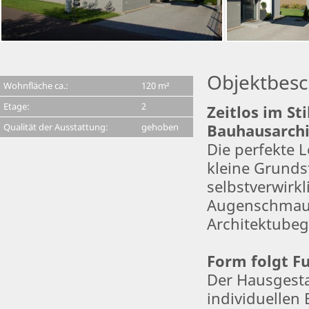
Objektbesc
Wohnfläche ca.:
120 m²
Etage:
2
Zeitlos im Sti
Qualität der Ausstattung:
gehoben
Bauhausarchi
Die perfekte 
kleine Grunds
selbstverwirkl
Augenschmau
Architektubeg
Form folgt F
Der Hausgesta
individuellen