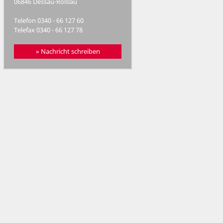
06846 Dessau-Roßlau
Telefon
0340 - 66 127 60
Telefax 0340 - 66 127 78
» Nachricht schreiben