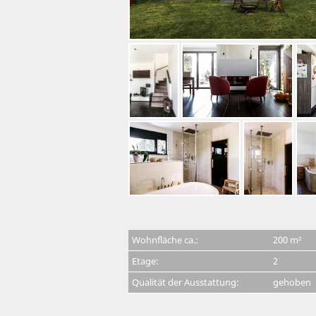
Wohnfläche ca.:
200 m²
Etage:
2
Qualität der Ausstattung:
gehoben