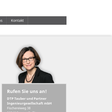
ns
Kontakt
Rufen Sie uns an!
DTP Tauber und Partner
Ingenieurgesellschaft mbH
Fischereiweg 38