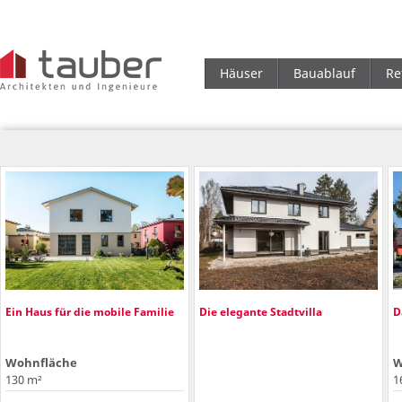
Häuser
Bauablauf
Re
Ein Haus für die mobile Familie
Die elegante Stadtvilla
D
Wohnfläche
W
130 m²
1